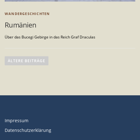
WANDERGESCHICHTEN
Rumänien
Über das Bucegi Gebirge in das Reich Graf Draculas
B
e
ÄLTERE BEITRÄGE
i
t
r
a
g
s
n
Impressum
a
Datenschutzerklärung
v