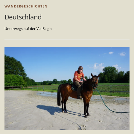
c
WANDERGESCHICHTEN
h
Deutschland
i
Unterwegs auf der Via Regia …
c
h
t
e
n