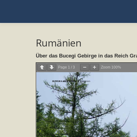
Zum
Inhalt
springen
Rumänien
Über das Bucegi Gebirge in das Reich Gr
Page
1
/
3
Zoom
100%