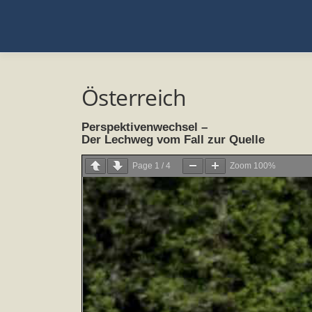
Zum
Inhalt
springen
Österreich
Perspektivenwechsel –
Der Lechweg vom Fall zur Quelle
Page
1
/
4
Zoom
100%